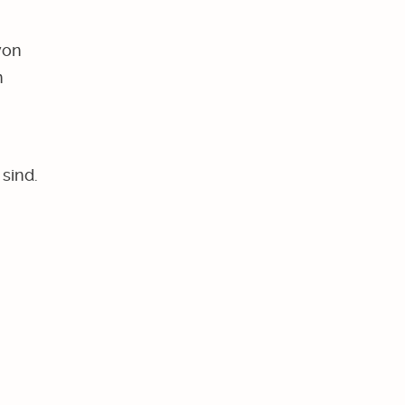
von
n
sind.